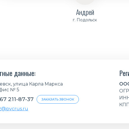
Андрей
г. Подольск
тные данные:
Рег
жевск, улица Карла Маркса
ООО
офис № 5
ОГР
ИНН
67 211-87-37
ЗАКАЗАТЬ ЗВОНОК
КПП
z@pvcrus.ru