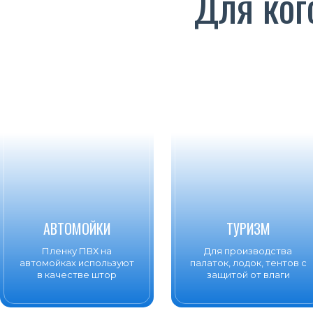
Для ког
АВТОМОЙКИ
ТУРИЗМ
Пленку ПВХ на
Для производства
автомойках используют
палаток, лодок, тентов с
в качестве штор
защитой от влаги