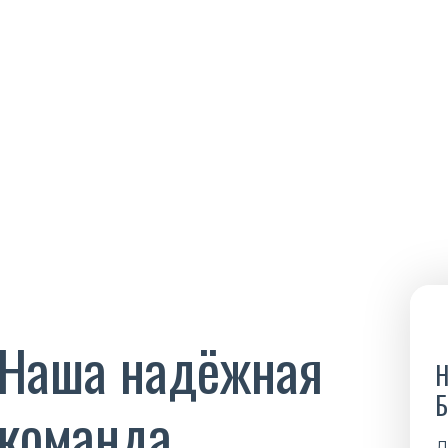
Наша надёжная
Н
Б
команда
Д