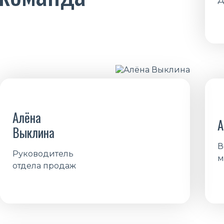
Алёна
А
Выклина
В
Руководитель
м
отдела продаж