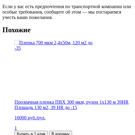
Если у вас есть предпочтения по транспортной компании или
особые требования, сообщите об этом — мы постараемся
учесть ваши пожелания.
Похожие
Прозрачная пленка ПВХ 300 мкм, рулон 1х130 м 39HR
П
Площадь 130 м2, 39 HR до -15
П
16000
руб./рул.
7
1
1
Купить в 1 клик
В корзину